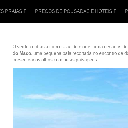
S PRAIAS
PREÇOS DE POUSADAS E HOTÉIS
P
O verde contrasta com o azul do mar e forma cenários 
do Maço
, uma pequena baía recortada no encontro de d
presentear os olhos com belas paisagens.