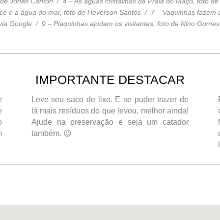
de Jonas Canton / 4 – As águas cristalinas da Praia do Maço, foto de
e e a água do mar, foto de Heverson Santos / 7 – Vaquinhas fazem cia
ia Google / 9 – Plaquinhas ajudam os visitantes, foto de Nino Gomes
IMPORTANTE DESTACAR
e
Leve seu saco de lixo. E se puder trazer de
e
lá mais resíduos do que levou, melhor ainda!
o
Ajude na preservação e seja um catador
m
também. 😉