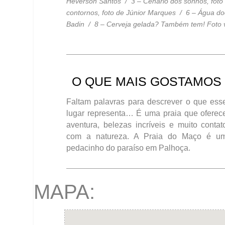
Heverson Santos / 3 – Cenário dos sonhos, foto 
contornos, foto de Júnior Marques / 6 – Água doc
Badin / 8 – Cerveja gelada? Também tem! Foto v
O QUE MAIS GOSTAMOS
Faltam palavras para descrever o que ess
lugar representa… É uma praia que oferec
aventura, belezas incríveis e muito contat
com a natureza. A Praia do Maço é u
pedacinho do paraíso em Palhoça.
MAPA: