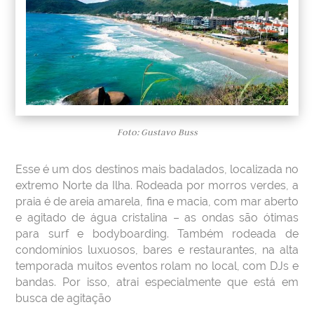
Foto: Gustavo Buss
Esse é um dos destinos mais badalados, localizada no
extremo Norte da Ilha. Rodeada por morros verdes, a
praia é de areia amarela, fina e macia, com mar aberto
e agitado de água cristalina – as ondas são ótimas
para surf e bodyboarding. Também rodeada de
condomínios luxuosos, bares e restaurantes, na alta
temporada muitos eventos rolam no local, com DJs e
bandas. Por isso, atrai especialmente que está em
busca de agitação