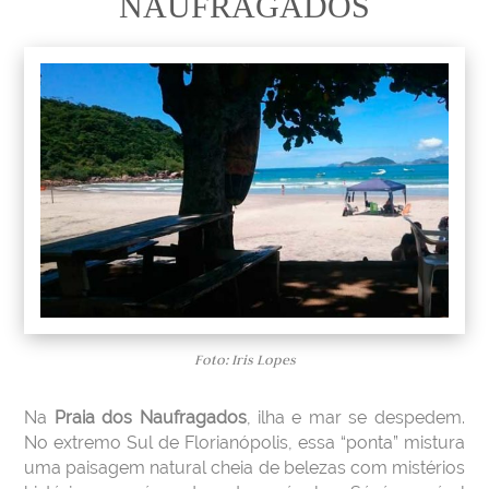
NAUFRAGADOS
Foto: Iris Lopes
Na
Praia dos Naufragados
, ilha e mar se despedem.
No extremo Sul de Florianópolis, essa “ponta” mistura
uma paisagem natural cheia de belezas com mistérios