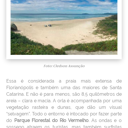
Foto: Cledson Assunção
Essa é considerada a praia mais extensa de
Florianópolis e também uma das maiores de Santa
Catarina. E não é para menos, são 8,5 quilômetros de
areia – clara e macia. A orla é acompanhada por uma
vegetação rasteira e dunas, que dão um visual
“selvagem”. Todo o entorno é intocado por fazer parte
do
Parque Florestal do Rio Vermelho
. As ondas e o
sossego atraem os turistas, mas também surfistas